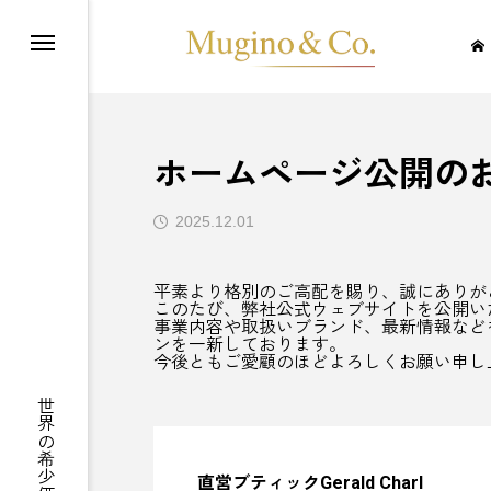
Gerald Charles Boutique JR Nagoya Takashimaya
Independent Watch & Art Salon ジェイアール名古屋タカシマヤ
ホームページ公開の
ES
2025.12.01
平素より格別のご高配を賜り、誠にありが
このたび、弊社公式ウェブサイトを公開い
事業内容や取扱いブランド、最新情報など
ンを一新しております。
今後ともご愛顧のほどよろしくお願い申し
直営ブティックGerald Charl