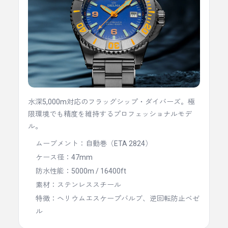
水深5,000m対応のフラッグシップ・ダイバーズ。極
限環境でも精度を維持するプロフェッショナルモデ
ル。
ムーブメント：自動巻（ETA 2824）
ケース径：47mm
防水性能：5000m / 16400ft
素材：ステンレススチール
特徴：ヘリウムエスケープバルブ、逆回転防止ベゼ
ル