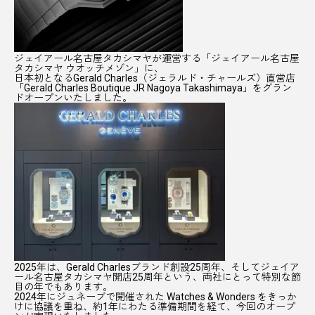
ジェイアール名古屋タカシマヤが運営する
「ジェイアール名古屋
タカシマヤ ウオッチメゾン」に、
日本初となる
Gerald Charles（ジェラルド・チャールズ）直営店
「Gerald Charles Boutique JR Nagoya Takashimaya」
をグラン
ドオープンいたしました。
2025年は、Gerald Charlesブランド創設25周年、
そしてジェイア
ール名古屋タカシマヤ開店25周年という、
両社にとって特別な節
目の年でもあります。
2024年にジュネーブで開催された Watches & Wonders をきっか
けに協議を重ね、
約1年にわたる準備期間を経て、今回のオープ