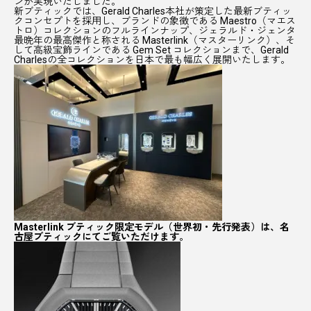
ンが実現いたしました。
新ブティックでは、Gerald Charles本社が策定した
最新ブティッ
クコンセプト
を採用し、
ブランドの象徴である
Maestro（マエス
トロ）コレクションのフルラインナップ
、
ジェラルド・ジェンタ
最晩年の最高傑作と称される
Masterlink（マスターリンク）
、
そ
して高級宝飾ラインである
Gem Set コレクション
まで、
Gerald
Charlesの全コレクション
を日本で最も幅広く展開いたします。
Masterlink ブティック限定モデル（世界初・先行発表）は、名
古屋ブティックにてご覧いただけます。